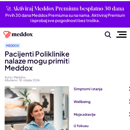
🚀 Aktiviraj Meddox Premium besplatno 30 dana
Prvih 30 dana Meddox Premiuma su na nama. Aktiviraj Premium
i isprobaj sve pogodnosti bez troška.
MEDDOX
Pacijenti Poliklinike Aviva od sada
nalaze mogu primiti direktno u
Meddox
Autor: Meddox
Ažurirano: 18. ožujka 2026.
Simptomi i stanja
Pogledaj sve iz kategorije
Wellbeing
Autoimune bolesti
Pogledaj sve iz kategorije
Moje zdravlje
Bubrezi i mokraćni sustav
Mentalno zdravlje
Pogledaj sve iz kategorije
U fokusu
Dišni sustav
San