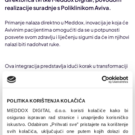
realizacije suradnje s Poliklinikom Aviva.
Primanje nalaza direktno u Meddox, inovacija je koja će
Avivinim pacijentima omogućiti da se u potpunosti
posvete svom zdravlju i liječenju sigurni da će im njihovi
nalazi biti nadohvat ruke.
Ova integracija predstavlja idući korak u transformaciji
Meddoxa u sveobuhvatnu zdravstvenu aplikaciju uz
pomoć koje će korisnici moći ne samo čuvati i
pregledavati svoju medicinsku dokumentaciju, dobiti
podsjetnik na uzimanje lijeka ili kontrolni pregled, nego
POLITIKA KORIŠTENJA KOLAČIĆA
dobiti cjelovitu podršku na putu prema boljem zdravlju.
MEDDOX DIGITAL d.o.o. koristi kolačiće kako bi 
Aplikacija Meddox je potpuno besplatna za
osigurao ispravan rad stranice i unaprijedio korisničko 
preuzimanje i korištenje. Posljednju verziju aplikacije
iskustvo. Odabirom „Prihvati sve” pristajete na korištenje 
pronađi na Google Playu, App Storeu ili
na poveznici
.
svih kolačića, uključujući one putem kojih dolazi do 