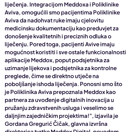
liječenja. Integracijom Meddoxa i Poliklinike
Aviva, omogućili smo pacijentima Poliklinike
Aviva da nadohvat ruke imaju cjelovitu
medicinsku dokumentaciju kao preduvjet za
donošenje kvalitetnih i preciznih odluka o
liječenju. Pored toga, pacijenti Avive imaju
mogućnost koristiti i sve ostale funkcionalnosti
aplikacije Meddox, poput podsjetnika za
uzimanje lijekova i podsjetnika za kontrolne
preglede, čime se direktno utječe na
poboljšanje ishoda liječenja. Ponosni smo što
je Poliklinika Aviva prepoznala Meddox kao
partnera za uvođenje digitalnih inovacija u
pružanju zdravstvenih usluga i veselimo se
daljnjim zajedničkim projektima!”, izjavila je
Gordana Gregurić Čičak
, glavna izvršna
direktorica tvrtke Meddox Digital, povodom