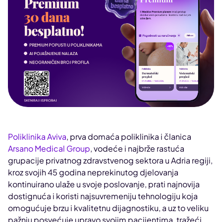
Poliklinika Aviva
, prva domaća poliklinika i članica
Arsano Medical Group
, vodeće i najbrže rastuća
grupacije privatnog zdravstvenog sektora u Adria regiji,
kroz svojih 45 godina neprekinutog djelovanja
kontinuirano ulaže u svoje poslovanje, prati najnovija
dostignuća i koristi najsuvremeniju tehnologiju koja
omogućuje brzu i kvalitetnu dijagnostiku, a uz to veliku
pažnju posvećuje upravo svojim pacijentima, tražeći