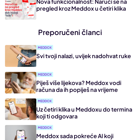
Nova funkcionalnost: Naruči se na
pregled kroz Meddox u četiri klika
Preporučeni članci
MEDDOX
Svi tvoji nalazi, uvijek nadohvat ruke
MEDDOX
Piješ više lijekova? Meddox vodi
računa da ih popiješ na vrijeme
MEDDOX
Uz četiri klika u Meddoxu do termina
koji ti odgovara
MEDDOX
Meddox sada pokreće AI koji