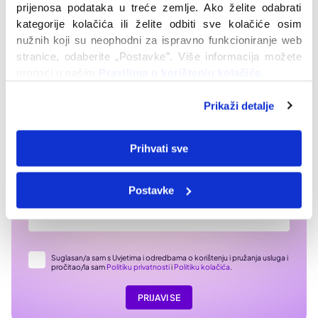
prijenosa podataka u treće zemlje. Ako želite odabrati 
kategorije kolačića ili želite odbiti sve kolačiće osim 
nužnih koji su neophodni za ispravno funkcioniranje web 
stranice, odaberite „Postavke”. Više informacija možete 
pronaći u našim 
Pravilima o korištenju kolačića. 
Prikaži detalje
Prihvati sve
Prijavi se na naš newsletter i doznaj kako
možeš unaprijediti svoje zdravlje
Postavke
Suglasan/a sam s Uvjetima i odredbama o korištenju i pružanja usluga i
pročitao/la sam
Politiku privatnosti
i
Politiku kolačića
.
PRIJAVI SE