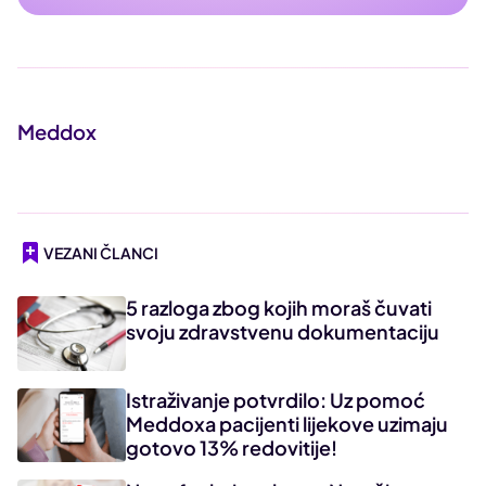
Meddox
VEZANI ČLANCI
5 razloga zbog kojih moraš čuvati
svoju zdravstvenu dokumentaciju
Istraživanje potvrdilo: Uz pomoć
Meddoxa pacijenti lijekove uzimaju
gotovo 13% redovitije!