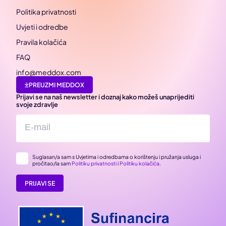
Politika privatnosti
Uvjeti i odredbe
Pravila kolačića
FAQ
info@meddox.com
PREUZMI MEDDOX
Prijavi se na naš newsletter i doznaj kako možeš unaprijediti
svoje zdravlje
Suglasan/a sam s Uvjetima i odredbama o korištenju i pružanja usluga i
pročitao/la sam
Politiku privatnosti
i
Politiku kolačića
.
PRIJAVI SE