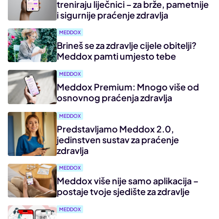
treniraju liječnici – za brže, pametnije
i sigurnije praćenje zdravlja
MEDDOX
Brineš se za zdravlje cijele obitelji?
Meddox pamti umjesto tebe
MEDDOX
Meddox Premium: Mnogo više od
osnovnog praćenja zdravlja
MEDDOX
Predstavljamo Meddox 2.0,
jedinstven sustav za praćenje
zdravlja
MEDDOX
Meddox više nije samo aplikacija –
postaje tvoje sjedište za zdravlje
MEDDOX