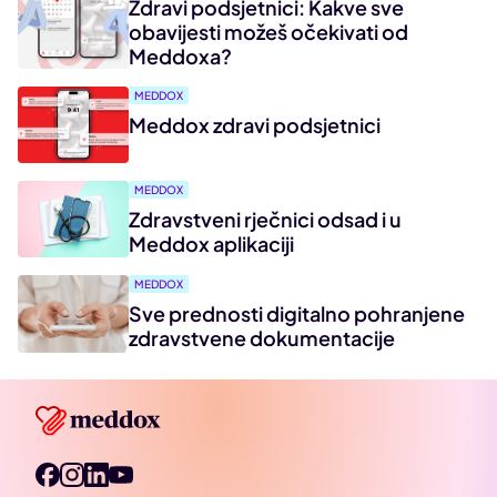
Zdravi podsjetnici: Kakve sve
obavijesti možeš očekivati od
Meddoxa?
MEDDOX
Meddox zdravi podsjetnici
MEDDOX
Zdravstveni rječnici odsad i u
Meddox aplikaciji
MEDDOX
Sve prednosti digitalno pohranjene
zdravstvene dokumentacije