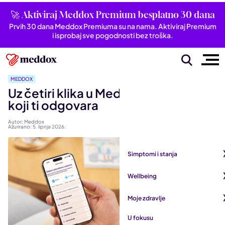
🚀 Aktiviraj Meddox Premium besplatno 30 dana
Prvih 30 dana Meddox Premiuma su na nama. Aktiviraj Premium
i isprobaj sve pogodnosti bez troška.
MEDDOX
Uz četiri klika u Meddoxu do termina
koji ti odgovara
Autor: Meddox
Ažurirano: 5. lipnja 2026.
Simptomi i stanja
Pogledaj sve iz kategorije
Wellbeing
Autoimune bolesti
Pogledaj sve iz kategorije
Moje zdravlje
Bubrezi i mokraćni sustav
Mentalno zdravlje
Pogledaj sve iz kategorije
U fokusu
Dišni sustav
San