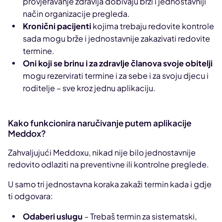
provjeravanje zdravlja dobivaju brži i jednostavniji
način organizacije pregleda.
Kronični pacijenti
kojima trebaju redovite kontrole
sada mogu brže i jednostavnije zakazivati redovite
termine.
Oni koji se brinu i za zdravlje članova svoje obitelji
mogu rezervirati termine i za sebe i za svoju djecu i
roditelje – sve kroz jednu aplikaciju.
Kako funkcionira naručivanje putem aplikacije
Meddox?
Zahvaljujući Meddoxu, nikad nije bilo jednostavnije
redovito odlaziti na preventivne ili kontrolne preglede.
U samo tri jednostavna koraka zakaži termin kada i gdje
ti odgovara:
Odaberi uslugu
– Trebaš termin za sistematski,