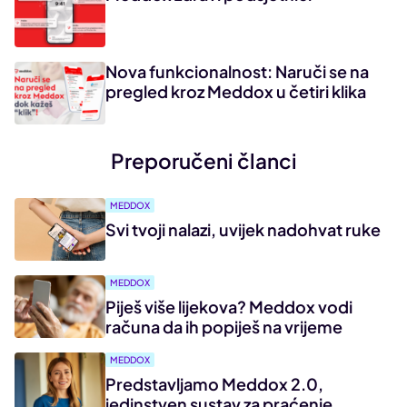
Nova funkcionalnost: Naruči se na
pregled kroz Meddox u četiri klika
Preporučeni članci
MEDDOX
Svi tvoji nalazi, uvijek nadohvat ruke
MEDDOX
Piješ više lijekova? Meddox vodi
računa da ih popiješ na vrijeme
MEDDOX
Predstavljamo Meddox 2.0,
jedinstven sustav za praćenje