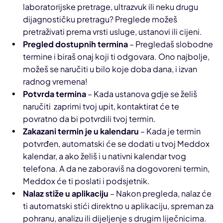
laboratorijske pretrage, ultrazvuk ili neku drugu
dijagnostičku pretragu? Preglede možeš
pretraživati prema vrsti usluge, ustanovi ili cijeni.
Pregled dostupnih termina
– Pregledaš slobodne
termine i biraš onaj koji ti odgovara. Ono najbolje,
možeš se naručiti u bilo koje doba dana, i izvan
radnog vremena!
Potvrda termina
– Kada ustanova gdje se želiš
naručiti zaprimi tvoj upit, kontaktirat će te
povratno da bi potvrdili tvoj termin.
Zakazani termin je u kalendaru
– Kada je termin
potvrđen, automatski će se dodati u tvoj Meddox
kalendar, a ako želiš i u nativni kalendar tvog
telefona. A da ne zaboraviš na dogovoreni termin,
Meddox će ti poslati i podsjetnik.
Nalaz stiže u aplikaciju
– Nakon pregleda, nalaz će
ti automatski stići direktno u aplikaciju, spreman za
pohranu, analizu ili dijeljenje s drugim liječnicima.