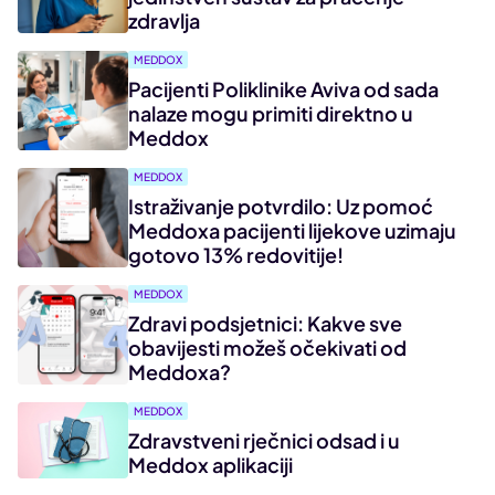
zdravlja
MEDDOX
Pacijenti Poliklinike Aviva od sada
nalaze mogu primiti direktno u
Meddox
MEDDOX
Istraživanje potvrdilo: Uz pomoć
Meddoxa pacijenti lijekove uzimaju
gotovo 13% redovitije!
MEDDOX
Zdravi podsjetnici: Kakve sve
obavijesti možeš očekivati od
Meddoxa?
MEDDOX
Zdravstveni rječnici odsad i u
Meddox aplikaciji