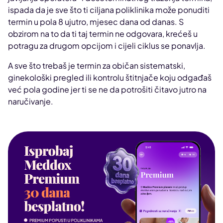
ispada da je sve što ti ciljana poliklinika može ponuditi
termin u pola 8 ujutro, mjesec dana od danas. S
obzirom na to da ti taj termin ne odgovara, krećeš u
potragu za drugom opcijom i cijeli ciklus se ponavlja.
A sve što trebaš je termin za običan sistematski,
ginekološki pregled ili kontrolu štitnjače koju odgađaš
već pola godine jer ti se ne da potrošiti čitavo jutro na
naručivanje.