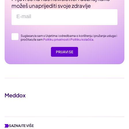
možeš unaprijediti svoje zdravlje
Suglasan/a sam s Uvjetima i odredbama o korištenju i pružanja usluga i
pročitao/la sam
Politiku privatnosti
i
Politiku kolačića
.
PRIJAVI SE
Meddox
SAZNAJTE VIŠE