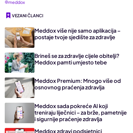
meddox
VEZANI ČLANCI
Meddox više nije samo aplikacija –
postaje tvoje sjedište za zdravlje
Brineš se za zdravlje cijele obitelji?
Meddox pamti umjesto tebe
Meddox Premium: Mnogo više od
osnovnog praćenja zdravlja
Meddox sada pokreće AI koji
treniraju liječnici – za brže, pametnije
i sigurnije praćenje zdravlja
Meddox zdravi podsjetnici