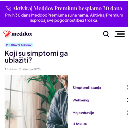
🚀 Aktiviraj Meddox Premium besplatno 30 dana
Prvih 30 dana Meddox Premiuma su na nama. Aktiviraj Premium
i isprobaj sve pogodnosti bez troška.
PROBAVNI SUSTAV
Koji su simptomi gastritisa i kako ih
ublažiti?
Ažurirano: 16. siječnja 2026.
Simptomi i stanja
Pogledaj sve iz kategorije
Wellbeing
Autoimune bolesti
Pogledaj sve iz kategorije
Moje zdravlje
Bubrezi i mokraćni sustav
Mentalno zdravlje
Pogledaj sve iz kategorije
U fokusu
Dišni sustav
San