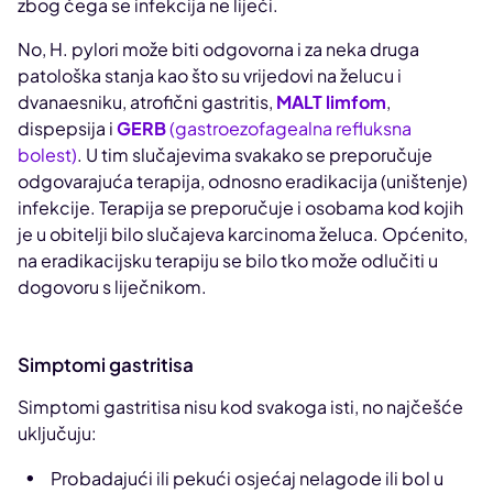
zbog čega se infekcija ne liječi.
No, H. pylori može biti odgovorna i za neka druga
patološka stanja kao što su vrijedovi na želucu i
dvanaesniku, atrofični gastritis,
MALT limfom
,
dispepsija i
GERB
(gastroezofagealna refluksna
bolest)
. U tim slučajevima svakako se preporučuje
odgovarajuća terapija, odnosno eradikacija (uništenje)
infekcije. Terapija se preporučuje i osobama kod kojih
je u obitelji bilo slučajeva karcinoma želuca. Općenito,
na eradikacijsku terapiju se bilo tko može odlučiti u
dogovoru s liječnikom.
Simptomi gastritisa
Simptomi gastritisa nisu kod svakoga isti, no najčešće
uključuju:
Probadajući ili pekući osjećaj nelagode ili bol u