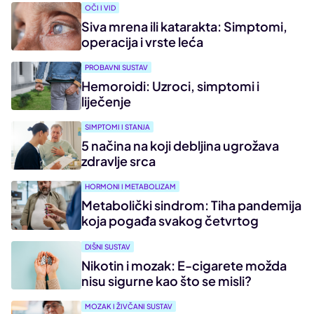
OČI I VID
Siva mrena ili katarakta: Simptomi,
operacija i vrste leća
PROBAVNI SUSTAV
Hemoroidi: Uzroci, simptomi i
liječenje
SIMPTOMI I STANJA
5 načina na koji debljina ugrožava
zdravlje srca
HORMONI I METABOLIZAM
Metabolički sindrom: Tiha pandemija
koja pogađa svakog četvrtog
DIŠNI SUSTAV
Nikotin i mozak: E-cigarete možda
nisu sigurne kao što se misli?
MOZAK I ŽIVČANI SUSTAV