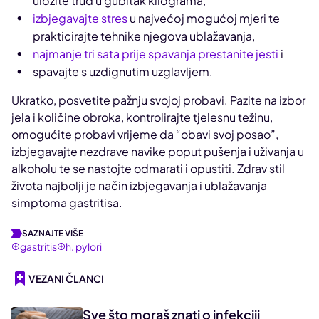
uložite trud u gubitak kilograma,
izbjegavajte stres
u najvećoj mogućoj mjeri te
prakticirajte tehnike njegova ublažavanja,
najmanje tri sata prije spavanja prestanite jesti
i
spavajte s uzdignutim uzglavljem.
Ukratko, posvetite pažnju svojoj probavi. Pazite na izbor
jela i količine obroka, kontrolirajte tjelesnu težinu,
omogućite probavi vrijeme da “obavi svoj posao”,
izbjegavajte nezdrave navike poput pušenja i uživanja u
alkoholu te se nastojte odmarati i opustiti. Zdrav stil
života najbolji je način izbjegavanja i ublažavanja
simptoma gastritisa.
SAZNAJTE VIŠE
gastritis
h. pylori
VEZANI ČLANCI
Sve što moraš znati o infekciji