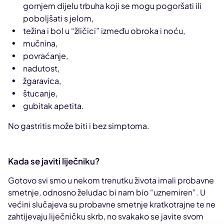
gornjem dijelu trbuha koji se mogu pogoršati ili
poboljšati s jelom,
težina i bol u “žličici” između obroka i noću,
mučnina,
povraćanje,
nadutost,
žgaravica,
štucanje,
gubitak apetita.
No gastritis može biti i bez simptoma.
Kada se javiti liječniku?
Gotovo svi smo u nekom trenutku života imali probavne
smetnje, odnosno želudac bi nam bio “uznemiren”. U
većini slučajeva su probavne smetnje kratkotrajne te ne
zahtijevaju liječničku skrb, no svakako se javite svom