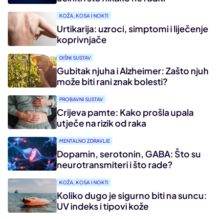
KOŽA, KOSA I NOKTI
Urtikarija: uzroci, simptomi i liječenje
koprivnjače
DIŠNI SUSTAV
Gubitak njuha i Alzheimer: Zašto njuh
može biti rani znak bolesti?
PROBAVNI SUSTAV
Crijeva pamte: Kako prošla upala
utječe na rizik od raka
MENTALNO ZDRAVLJE
Dopamin, serotonin, GABA: Što su
neurotransmiteri i što rade?
KOŽA, KOSA I NOKTI
Koliko dugo je sigurno biti na suncu:
UV indeks i tipovi kože