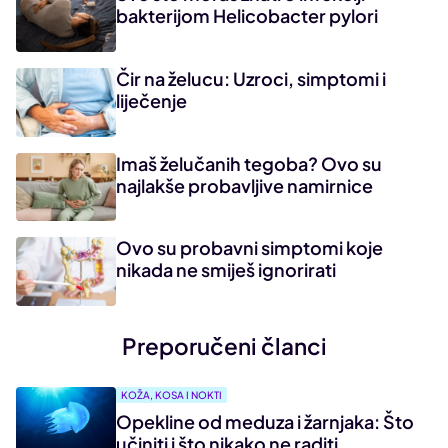
bakterijom Helicobacter pylori
Čir na želucu: Uzroci, simptomi i
liječenje
Imaš želučanih tegoba? Ovo su
najlakše probavljive namirnice
Ovo su probavni simptomi koje
nikada ne smiješ ignorirati
Preporučeni članci
KOŽA, KOSA I NOKTI
Opekline od meduza i žarnjaka: Što
učiniti i što nikako ne raditi