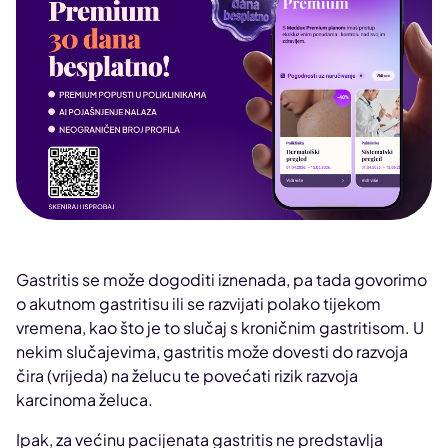
Gastritis se može dogoditi iznenada, pa tada govorimo
o akutnom gastritisu ili se razvijati polako tijekom
vremena, kao što je to slučaj s kroničnim gastritisom. U
nekim slučajevima, gastritis može dovesti do razvoja
čira (vrijeda) na želucu te povećati rizik razvoja
karcinoma želuca.
Ipak, za većinu pacijenata gastritis ne predstavlja