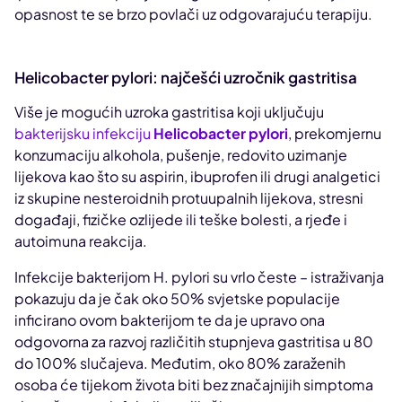
opasnost te se brzo povlači uz odgovarajuću terapiju.
Helicobacter pylori: najčešći uzročnik gastritisa
Više je mogućih uzroka gastritisa koji uključuju
bakterijsku infekciju
Helicobacter pylori
, prekomjernu
konzumaciju alkohola, pušenje, redovito uzimanje
lijekova kao što su aspirin, ibuprofen ili drugi analgetici
iz skupine nesteroidnih protuupalnih lijekova, stresni
događaji, fizičke ozlijede ili teške bolesti, a rjeđe i
autoimuna reakcija.
Infekcije bakterijom H. pylori su vrlo česte – istraživanja
pokazuju da je čak oko 50% svjetske populacije
inficirano ovom bakterijom te da je upravo ona
odgovorna za razvoj različitih stupnjeva gastritisa u 80
do 100% slučajeva. Međutim, oko 80% zaraženih
osoba će tijekom života biti bez značajnijih simptoma