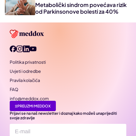
Metabolički sindrom povećava rizik
od Parkinsonove bolesti za 40%
Politika privatnosti
Uvjeti i odredbe
Pravila kolačića
FAQ
info@meddox.com
PREUZMI MEDDOX
Prijavi se na naš newsletter i doznaj kako možeš unaprijediti
svoje zdravlje