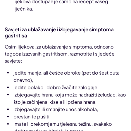
lijekova dostupan je samo na recept vašeg
liječnika.
Savjeti za ublažavanje i izbjegavanje simptoma
gastritisa
Osim lijekova, za ublažavanje simptoma, odnosno
tegoba izazvanih gastritisom, razmotrite i sljedeće
savjete:
jedite manje, ali češće obroke (pet do šest puta
dnevno),
jedite polako i dobro žvačite zalogaje,
izbjegavajte hranu koja može nadražiti želudac, kao
što je začinjena, kisela ili pržena hrana,
izbjegavajte ili smanjite unos alkohola,
prestanite pušiti,
imate li prekomjernu tjelesnu težinu, svakako