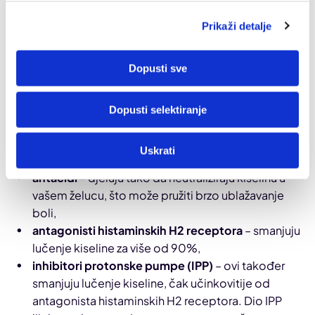
Liječenje gastritisa
Prikaži detalje
Liječenje ima za cilj smanjenje količine kiseline u želucu
Dopusti sve
kako bi se ublažili simptomi, dopuštajući zacjeljivanje
želučane sluznice i rješavanje temeljnog uzroka koji je u
konkretnom slučaju doveo do razvoja gastritisa.
Dopusti selektiranje
U dogovoru s liječnikom, za ublažavanje simptoma se
koriste bezreceptni (OTC) lijekovi:
Uskrati
antacidi
– djeluju tako da neutraliziraju kiselinu u
vašem želucu, što može pružiti brzo ublažavanje
boli,
antagonisti histaminskih H2 receptora
– smanjuju
lučenje kiseline za više od 90%,
inhibitori protonske pumpe (IPP)
– ovi također
smanjuju lučenje kiseline, čak učinkovitije od
antagonista histaminskih H2 receptora. Dio IPP