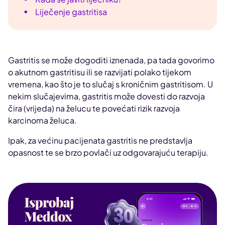
Liječenje gastritisa
Gastritis se može dogoditi iznenada, pa tada govorimo
o akutnom gastritisu ili se razvijati polako tijekom
vremena, kao što je to slučaj s kroničnim gastritisom. U
nekim slučajevima, gastritis može dovesti do razvoja
čira (vrijeda) na želucu te povećati rizik razvoja
karcinoma želuca.
Ipak, za većinu pacijenata gastritis ne predstavlja
opasnost te se brzo povlači uz odgovarajuću terapiju.