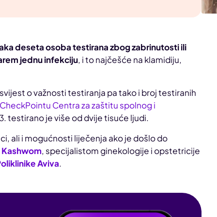
aka deseta osoba testirana zbog zabrinutosti ili
arem jednu infekciju
, i to najčešće na klamidiju,
svijest o važnosti testiranja pa tako i broj testiranih
CheckPointu Centra za zaštitu spolnog i
3. testirano je više od dvije tisuće ljudi.
ci, ali i mogućnosti liječenja ako je došlo do
m Kashwom
, specijalistom ginekologije i opstetricije
oliklinike Aviva
.