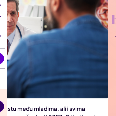
i
ke rastu među mladima, ali i svima