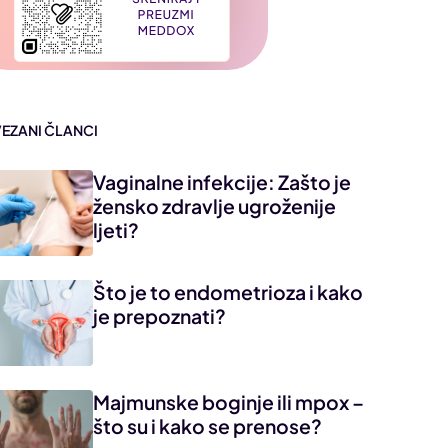
VEZANI ČLANCI
Vaginalne infekcije: Zašto je
žensko zdravlje ugroženije
ljeti?
Što je to endometrioza i kako
je prepoznati?
Majmunske boginje ili mpox –
što su i kako se prenose?