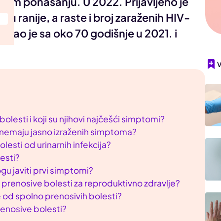
nom ponašanju. U 2022. Prijavljeno je
nu ranije, a raste i broj zaraženih HIV-
stao je sa oko 70 godišnje u 2021. i
lesti i koji su njihovi najčešći simptomi?
i nemaju jasno izraženih simptoma?
lesti od urinarnih infekcija?
lesti?
gu javiti prvi simptomi?
 prenosive bolesti za reproduktivno zdravlje?
e od spolno prenosivih bolesti?
renosive bolesti?