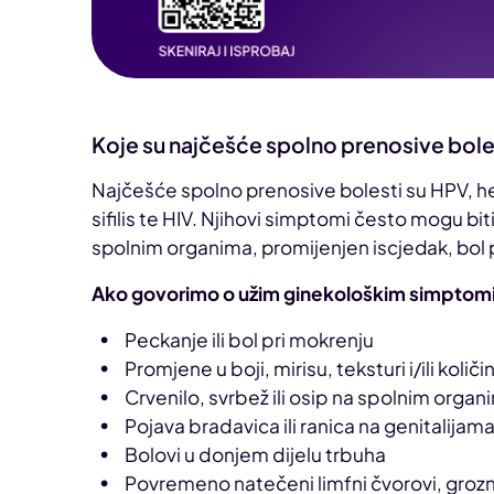
Koje su najčešće spolno prenosive bolest
Najčešće spolno prenosive bolesti su HPV, hep
sifilis te HIV. Njihovi simptomi često mogu bi
spolnim organima, promijenjen iscjedak, bol pr
Ako govorimo o užim ginekološkim simptomim
Peckanje ili bol pri mokrenju
Promjene u boji, mirisu, teksturi i/ili količin
Crvenilo, svrbež ili osip na spolnim organ
Pojava bradavica ili ranica na genitalijam
Bolovi u donjem dijelu trbuha
Povremeno natečeni limfni čvorovi, groznic