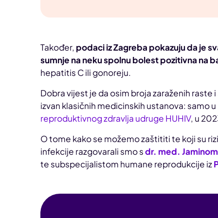
Također,
podaci iz Zagreba pokazuju da je sv
sumnje na neku spolnu bolest pozitivna na b
hepatitis C ili gonoreju.
Dobra vijest je da osim broja zaraženih raste i 
izvan klasičnih medicinskih ustanova: samo u
reproduktivnog zdravlja udruge HUHIV
, u 202
O tome kako se možemo zaštititi te koji su rizi
infekcije razgovarali smo s
dr. med. Jamino
te subspecijalistom humane reprodukcije iz
P