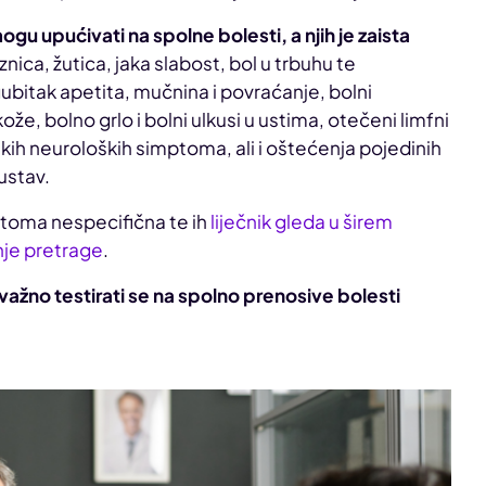
gu upućivati na spolne bolesti, a njih je zaista
oznica, žutica, jaka slabost, bol u trbuhu te
ubitak apetita, mučnina i povraćanje, bolni
kože, bolno grlo i bolni ulkusi u ustima, otečeni limfni
kih neuroloških simptoma, ali i oštećenja pojedinih
sustav.
ptoma nespecifična te ih
liječnik gleda u širem
nje pretrage
.
važno testirati se na spolno prenosive bolesti