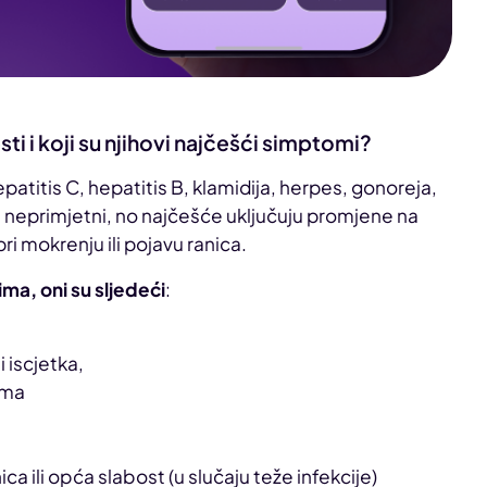
i i koji su njihovi najčešći simptomi?
atitis C, hepatitis B, klamidija, herpes, gonoreja,
ti neprimjetni, no najčešće uključuju promjene na
i mokrenju ili pojavu ranica.
a, oni su sljedeći
:
i iscjetka,
ima
a
a ili opća slabost (u slučaju teže infekcije)