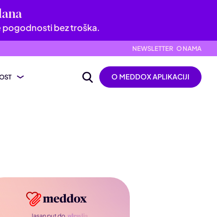
dana
e pogodnosti bez troška.
NEWSLETTER
O NAMA
O MEDDOX APLIKACIJI
OST
ijevanje nalaza
ik