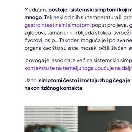
Međutim,
postoje i sistemski simptomi koji mo
mnogo
. Tek neki od njih su temperatura ili gr
gastrointestinalni simptomi
poput proljeva, g
zglobovi, taman urin ili blijeda stolica, svrbež 
čvorovi, osip… Također, moguća je i pojava ne
organa kao što su srce, mozak, oči ili živčani 
Iz ovoga je jasno da je većina sistemskih sim
kontekstu te na temelju toga upućuje na dalj
Uz to,
simptomi često i izostaju zbog čega je 
nakon rizičnog kontakta
.