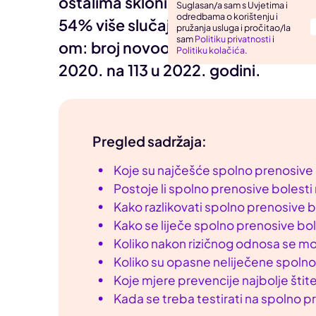
ostalima sklonima rizičnom seksual
Suglasan/a sam s Uvjetima i
odredbama o korištenju i
Uho, grlo, nos
54% više slučajeva sifilisa nego godi
pružanja usluga i pročitao/la
sam
Politiku privatnosti
i
Zarazne bolesti
om: broj novootkrivenih zaraza pora
Politiku kolačića
.
2020. na 113 u 2022. godini.
Pregled sadržaja:
Koje su najčešće spolno prenosive bo
Postoje li spolno prenosive bolest
Kako razlikovati spolno prenosive bo
Kako se liječe spolno prenosive bo
Koliko nakon rizičnog odnosa se mo
Koliko su opasne neliječene spolno
Koje mjere prevencije najbolje štit
Kada se treba testirati na spolno p