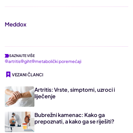
Meddox
SAZNAJTE VIŠE
artritis
giht
metabolički poremećaji
VEZANI ČLANCI
Artritis: Vrste, simptomi, uzroci i
liječenje
Bubrežni kamenac: Kako ga
prepoznati, a kako ga se riješiti?