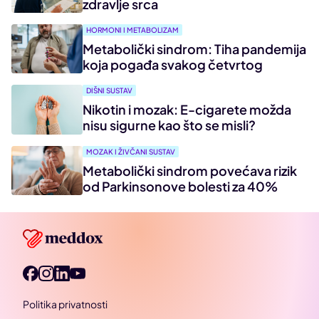
zdravlje srca
HORMONI I METABOLIZAM
Metabolički sindrom: Tiha pandemija
koja pogađa svakog četvrtog
DIŠNI SUSTAV
Nikotin i mozak: E-cigarete možda
nisu sigurne kao što se misli?
MOZAK I ŽIVČANI SUSTAV
Metabolički sindrom povećava rizik
od Parkinsonove bolesti za 40%
Politika privatnosti