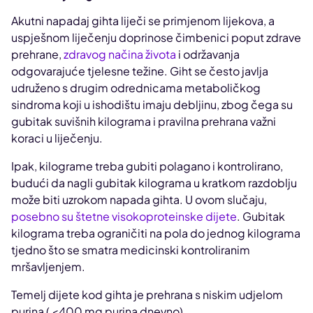
Akutni napadaj gihta liječi se primjenom lijekova, a
uspješnom liječenju doprinose čimbenici poput zdrave
prehrane,
zdravog načina života
i održavanja
odgovarajuće tjelesne težine. Giht se često javlja
udruženo s drugim odrednicama metaboličkog
sindroma koji u ishodištu imaju debljinu, zbog čega su
gubitak suvišnih kilograma i pravilna prehrana važni
koraci u liječenju.
Ipak, kilograme treba gubiti polagano i kontrolirano,
budući da nagli gubitak kilograma u kratkom razdoblju
može biti uzrokom napada gihta. U ovom slučaju,
posebno su štetne visokoproteinske dijete
. Gubitak
kilograma treba ograničiti na pola do jednog kilograma
tjedno što se smatra medicinski kontroliranim
mršavljenjem.
Temelj dijete kod gihta je prehrana s niskim udjelom
purina ( <400 mg purina dnevno).