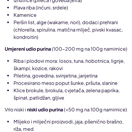
Iznutrice (pileća i goveđa jetra)
Plava riba (inćuni, srdele)
Kamenice
Peršin list, alge (wakame, nori), dodaci prehrani
(chlorella, spirulina, matična mliječ, pivski kvasac,
kondroitin)
Umjereni udio purina
(100-200 mg na 100g namirnice)
Riba i plodovi mora: losos, tuna, hobotnica, lignje,
škampi, kozice, rakovi
Piletina, govedina, svinjetina, janjetina
Procesirano meso poput šunke, pršuta, slanine
Klice brokule, brokula, cvjetača, zelena paprika,
špinat, patlidžan, gljive
Vrlo niski i
niski udio purina
(<50 mg na 100g namirnice)
Mlijeko i mliječni proizvodi, jaja, pšenično brašno,
riža, med