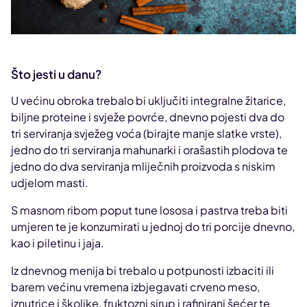
Što jesti u danu?
U većinu obroka trebalo bi uključiti integralne žitarice,
biljne proteine i svježe povrće, dnevno pojesti dva do
tri serviranja svježeg voća (birajte manje slatke vrste),
jedno do tri serviranja mahunarki i orašastih plodova te
jedno do dva serviranja mliječnih proizvoda s niskim
udjelom masti.
S masnom ribom poput tune lososa i pastrva treba biti
umjeren te je konzumirati u jednoj do tri porcije dnevno,
kao i piletinu i jaja.
Iz dnevnog menija bi trebalo u potpunosti izbaciti ili
barem većinu vremena izbjegavati crveno meso,
iznutrice i školjke, fruktozni sirup i rafinirani šećer te