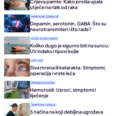
Crijeva pamte: Kako prošla upala
utječe na rizik od raka
MENTALNO ZDRAVLJE
Dopamin, serotonin, GABA: Što su
neurotransmiteri i što rade?
KOŽA, KOSA I NOKTI
Koliko dugo je sigurno biti na suncu:
UV indeks i tipovi kože
OČI I VID
Siva mrena ili katarakta: Simptomi,
operacija i vrste leća
PROBAVNI SUSTAV
Hemoroidi: Uzroci, simptomi i
liječenje
SIMPTOMI I STANJA
5 načina na koji debljina ugrožava