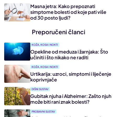
Masna jetra: Kako prepoznati
simptome bolesti od koje pati više
od 30 posto ljudi?
Preporučeni članci
KOŽA, KOSA I NOKTI
Opekline od meduza i žarnjaka: Što
učiniti i što nikako ne raditi
KOŽA, KOSA I NOKTI
Urtikarija: uzroci, simptomi i liječenje
koprivnjače
DIŠNI SUSTAV
Gubitak njuha i Alzheimer: Zašto njuh
može biti rani znak bolesti?
PROBAVNI SUSTAV