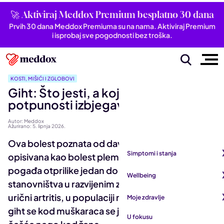
🚀 Aktiviraj Meddox Premium besplatno 30 dana
Prvih 30 dana Meddox Premiuma su na nama. Aktiviraj Premium
i isprobaj sve pogodnosti bez troška.
KOSTI, MIŠIĆI I ZGLOBOVI
Giht: Što jesti, a koje namirnice u
potpunosti izbjegavati?
Autor: Meddox
Ažurirano: 5. lipnja 2026.
Ova bolest poznata od davnina u antičko je doba
Simptomi i stanja
opisivana kao bolest plemstva i kraljeva, a danas
pogađa otprilike jedan do dva posto odraslog
Pogledaj sve iz kategorije
Wellbeing
stanovništva u razvijenim zemljama. Poznat i kao
Autoimune bolesti
Pogledaj sve iz kategorije
urični artritis, u populaciji mlađoj od 45 godina
Moje zdravlje
Bubrezi i mokraćni sustav
Mentalno zdravlje
giht se kod muškaraca se javlja čak četiri puta
Pogledaj sve iz kategorije
U fokusu
Dišni sustav
San