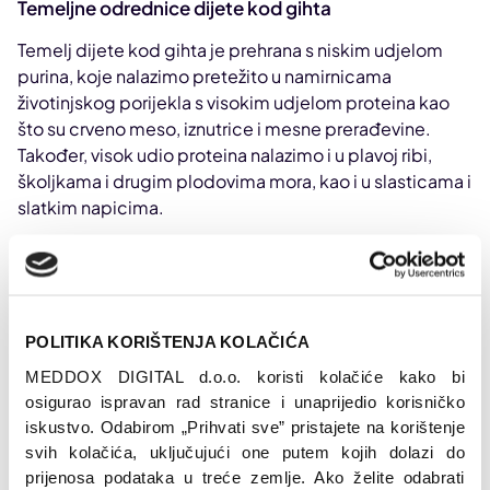
Temeljne odrednice dijete kod gihta
Temelj dijete kod gihta je prehrana s niskim udjelom
purina, koje nalazimo pretežito u namirnicama
životinjskog porijekla s visokim udjelom proteina kao
što su crveno meso, iznutrice i mesne prerađevine.
Također, visok udio proteina nalazimo i u plavoj ribi,
školjkama i drugim plodovima mora, kao i u slasticama i
slatkim napicima.
Koje bi namirnice trebalo u potpunosti izbjegavati ako
patim od gihta?
POLITIKA KORIŠTENJA KOLAČIĆA
Crveno meso, plava riba, mesne prerađevine,
MEDDOX DIGITAL d.o.o. koristi kolačiće kako bi 
iznutrice, plodovi mora
osigurao ispravan rad stranice i unaprijedio korisničko 
Alkohol (posebice pivo i žestoka alkoholna pića)
iskustvo. Odabirom „Prihvati sve” pristajete na korištenje 
Šećeri (slastice i napitci s fruktoznim sirupom)
svih kolačića, uključujući one putem kojih dolazi do 
Kvasac i jela koja obiluju kvascem
prijenosa podataka u treće zemlje. Ako želite odabrati 