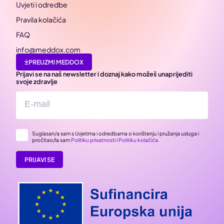
Uvjeti i odredbe
Pravila kolačića
FAQ
info@meddox.com
PREUZMI MEDDOX
Prijavi se na naš newsletter i doznaj kako možeš unaprijediti
svoje zdravlje
Suglasan/a sam s Uvjetima i odredbama o korištenju i pružanja usluga i
pročitao/la sam
Politiku privatnosti
i
Politiku kolačića
.
PRIJAVI SE