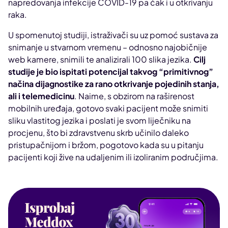
napredovanja infekcije COVID-19 pa čak i u otkrivanju
raka.
U spomenutoj studiji, istraživači su uz pomoć sustava za
snimanje u stvarnom vremenu – odnosno najobičnije
web kamere, snimili te analizirali 100 slika jezika.
Cilj
studije je bio ispitati potencijal takvog “primitivnog”
načina dijagnostike za rano otkrivanje pojedinih stanja,
ali i telemedicinu
. Naime, s obzirom na raširenost
mobilnih uređaja, gotovo svaki pacijent može snimiti
sliku vlastitog jezika i poslati je svom liječniku na
procjenu, što bi zdravstvenu skrb učinilo daleko
pristupačnijom i bržom, pogotovo kada su u pitanju
pacijenti koji žive na udaljenim ili izoliranim područjima.