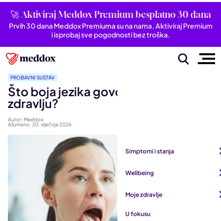
🚀 Aktiviraj Meddox Premium besplatno 30 dana
Prvih 30 dana Meddox Premiuma su na nama. Aktiviraj Premium
i isprobaj sve pogodnosti bez troška.
PROBAVNI SUSTAV
Što boja jezika govori o tvom
zdravlju?
Autor: Meddox
Ažurirano: 20. siječnja 2026.
Simptomi i stanja
Pogledaj sve iz kategorije
Wellbeing
Autoimune bolesti
Pogledaj sve iz kategorije
Moje zdravlje
Bubrezi i mokraćni sustav
Mentalno zdravlje
Pogledaj sve iz kategorije
U fokusu
Dišni sustav
San