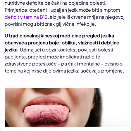
nutritivne deficite pa čak i na pojedine bolesti.
Primjerice, otečen ili upaljen jezik može biti simptom
deficit vitamina B12
, a bijele ili crvene mrlje na njegovoj
površini mogu biti znak gljivične infekcije.
U tradicionalnoj kineskoj medicine pregled jezika
obuhvaća procjenu boje, oblika, vlažnosti i debljine
jezika
. Uzimajući u obzir kontekst povijesti bolesti
pacijenta, pregled može implicirati različite
zdravstvene poteškoće – pa čak i mentalne – ovisno o
tome na kojim se dijelovima jezika uočavaju promjene.