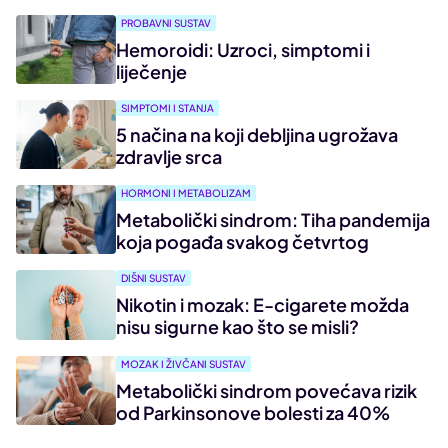
PROBAVNI SUSTAV
Hemoroidi: Uzroci, simptomi i
liječenje
SIMPTOMI I STANJA
5 načina na koji debljina ugrožava
zdravlje srca
HORMONI I METABOLIZAM
Metabolički sindrom: Tiha pandemija
koja pogađa svakog četvrtog
DIŠNI SUSTAV
Nikotin i mozak: E-cigarete možda
nisu sigurne kao što se misli?
MOZAK I ŽIVČANI SUSTAV
Metabolički sindrom povećava rizik
od Parkinsonove bolesti za 40%