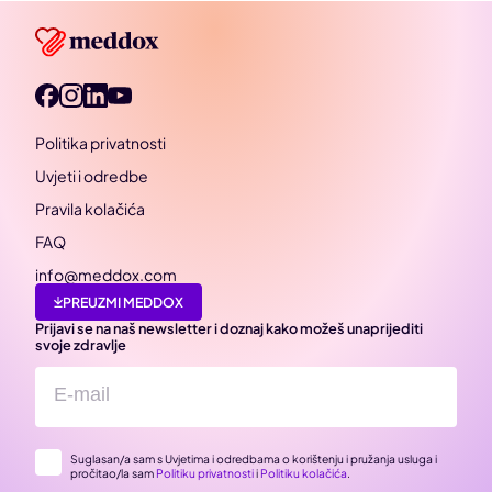
Politika privatnosti
Uvjeti i odredbe
Pravila kolačića
FAQ
info@meddox.com
PREUZMI MEDDOX
Prijavi se na naš newsletter i doznaj kako možeš unaprijediti
svoje zdravlje
Suglasan/a sam s Uvjetima i odredbama o korištenju i pružanja usluga i
pročitao/la sam
Politiku privatnosti
i
Politiku kolačića
.