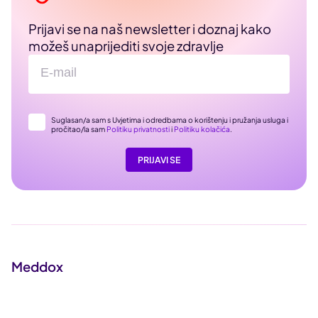
Prijavi se na naš newsletter i doznaj kako
možeš unaprijediti svoje zdravlje
Suglasan/a sam s Uvjetima i odredbama o korištenju i pružanja usluga i
pročitao/la sam
Politiku privatnosti
i
Politiku kolačića
.
PRIJAVI SE
Meddox