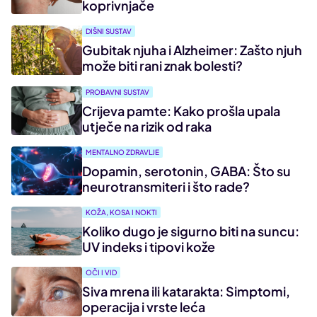
koprivnjače
DIŠNI SUSTAV
Gubitak njuha i Alzheimer: Zašto njuh
može biti rani znak bolesti?
PROBAVNI SUSTAV
Crijeva pamte: Kako prošla upala
utječe na rizik od raka
MENTALNO ZDRAVLJE
Dopamin, serotonin, GABA: Što su
neurotransmiteri i što rade?
KOŽA, KOSA I NOKTI
Koliko dugo je sigurno biti na suncu:
UV indeks i tipovi kože
OČI I VID
Siva mrena ili katarakta: Simptomi,
operacija i vrste leća