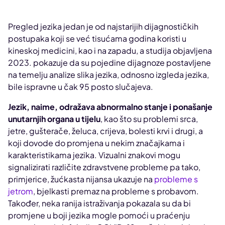
Pregled jezika jedan je od najstarijih dijagnostičkih
postupaka koji se već tisućama godina koristi u
kineskoj medicini, kao i na zapadu, a studija objavljena
2023. pokazuje da su pojedine dijagnoze postavljene
na temelju analize slika jezika, odnosno izgleda jezika,
bile ispravne u čak 95 posto slučajeva.
Jezik, naime, odražava abnormalno stanje i ponašanje
unutarnjih organa u tijelu
, kao što su problemi srca,
jetre, gušterače, želuca, crijeva, bolesti krvi i drugi, a
koji dovode do promjena u nekim značajkama i
karakteristikama jezika. Vizualni znakovi mogu
signalizirati različite zdravstvene probleme pa tako,
primjerice, žućkasta nijansa ukazuje na
probleme s
jetrom
, bjelkasti premaz na probleme s probavom.
Također, neka ranija istraživanja pokazala su da bi
promjene u boji jezika mogle pomoći u praćenju