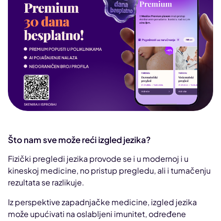
Što nam sve može reći izgled jezika?
Fizički pregledi jezika provode se i u modernoj i u
kineskoj medicine, no pristup pregledu, ali i tumačenju
rezultata se razlikuje.
Iz perspektive zapadnjačke medicine, izgled jezika
može upućivati na oslabljeni imunitet, određene