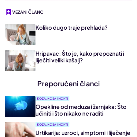
VEZANI ČLANCI
Koliko dugo traje prehlada?
Hripavac: Što je, kako prepoznati i
liječiti veliki kašalj?
Preporučeni članci
KOŽA, KOSA I NOKTI
Opekline od meduza i žarnjaka: Što
učiniti i što nikako ne raditi
KOŽA, KOSA I NOKTI
Urtikarija: uzroci, simptomi i liječenje