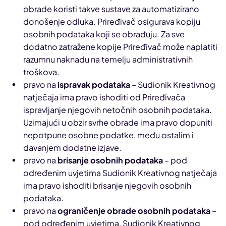
obrade koristi takve sustave za automatizirano
donošenje odluka. Priređivač osigurava kopiju
osobnih podataka koji se obrađuju. Za sve
dodatno zatražene kopije Priređivač može naplatiti
razumnu naknadu na temelju administrativnih
troškova.
pravo na
ispravak podataka
– Sudionik Kreativnog
natječaja ima pravo ishoditi od Priređivača
ispravljanje njegovih netočnih osobnih podataka.
Uzimajući u obzir svrhe obrade ima pravo dopuniti
nepotpune osobne podatke, među ostalim i
davanjem dodatne izjave.
pravo na
brisanje osobnih podataka
– pod
određenim uvjetima Sudionik Kreativnog natječaja
ima pravo ishoditi brisanje njegovih osobnih
podataka.
pravo na
ograničenje obrade osobnih podataka
–
pod određenim uvjetima, Sudionik Kreativnog