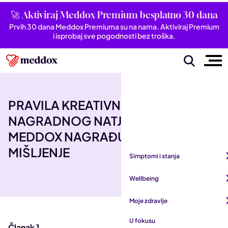
🚀 Aktiviraj Meddox Premium besplatno 30 dana
Prvih 30 dana Meddox Premiuma su na nama. Aktiviraj Premium
i isprobaj sve pogodnosti bez troška.
PRAVILA KREATIVNOG
NAGRADNOG NATJEČAJA:
MEDDOX NAGRAĐUJE TVOJE
MIŠLJENJE
Simptomi i stanja
Pogledaj sve iz kategorije
Wellbeing
Autoimune bolesti
Pogledaj sve iz kategorije
Moje zdravlje
Bubrezi i mokraćni sustav
Mentalno zdravlje
Pogledaj sve iz kategorije
U fokusu
Dišni sustav
Članak 1.
San