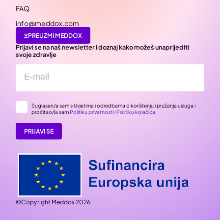
FAQ
info@meddox.com
PREUZMI MEDDOX
Prijavi se na naš newsletter i doznaj kako možeš unaprijediti
svoje zdravlje
Suglasan/a sam s Uvjetima i odredbama o korištenju i pružanja usluga i
pročitao/la sam
Politiku privatnosti
i
Politiku kolačića
.
PRIJAVI SE
©Copyright Meddox 2026