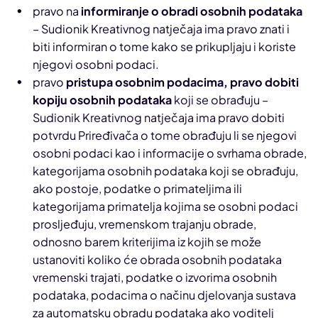
pravo na
informiranje o obradi osobnih podataka
– Sudionik Kreativnog natječaja ima pravo znati i
biti informiran o tome kako se prikupljaju i koriste
njegovi osobni podaci.
pravo
pristupa osobnim podacima, pravo dobiti
kopiju osobnih podataka
koji se obrađuju –
Sudionik Kreativnog natječaja ima pravo dobiti
potvrdu Priređivača o tome obrađuju li se njegovi
osobni podaci kao i informacije o svrhama obrade,
kategorijama osobnih podataka koji se obrađuju,
ako postoje, podatke o primateljima ili
kategorijama primatelja kojima se osobni podaci
prosljeđuju, vremenskom trajanju obrade,
odnosno barem kriterijima iz kojih se može
ustanoviti koliko će obrada osobnih podataka
vremenski trajati, podatke o izvorima osobnih
podataka, podacima o načinu djelovanja sustava
za automatsku obradu podataka ako voditelj