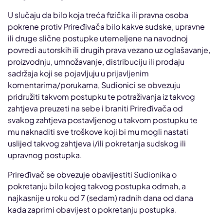
U slučaju da bilo koja treća fizička ili pravna osoba
pokrene protiv Priređivača bilo kakve sudske, upravne
ili druge slične postupke utemeljene na navodnoj
povredi autorskih ili drugih prava vezano uz oglašavanje,
proizvodnju, umnožavanje, distribuciju ili prodaju
sadržaja koji se pojavljuju u prijavljenim
komentarima/porukama, Sudionici se obvezuju
pridružiti takvom postupku te potraživanja iz takvog
zahtjeva preuzeti na sebe i braniti Priređivača od
svakog zahtjeva postavljenog u takvom postupku te
mu naknaditi sve troškove koji bi mu mogli nastati
uslijed takvog zahtjeva i/ili pokretanja sudskog ili
upravnog postupka.
Priređivač se obvezuje obavijestiti Sudionika o
pokretanju bilo kojeg takvog postupka odmah, a
najkasnije u roku od 7 (sedam) radnih dana od dana
kada zaprimi obavijest o pokretanju postupka.