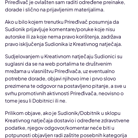
Priređivač je ovlašten sam raditi određene preinake,
dorade i slično na prijavljenim materijalima.
Ako u bilo kojem trenutku Priređivač posumnja da
Sudionik prijavljuje komentare/poruke koje nisu
autorske ili za koje nema pravo korištenja, zadržava
pravo isključenja Sudionika iz Kreativnog natječaja.
Sudjelovanjem u Kreativnom natječaju Sudionici su
suglasni da se na web portalima te društvenim
mrežama u vlasništvu Priređivača, uz eventualno
potrebne dorade, objavi njihovo ime i prvo slovo
prezimena te odgovor na postavljeno pitanje, a sve u
svrhu promotivnih aktivnosti Priređivača, neovisno o
tome jesu li Dobitnici ili ne.
Prilikom objave, ako je Sudionik/Dobitnik u sklopu
Kreativnog natječaja dostavio i određene zdravstvene
podatke, njegov odgovor/komentar neće biti u
potpunosti objavljen radi zaštite posebnih kategorija