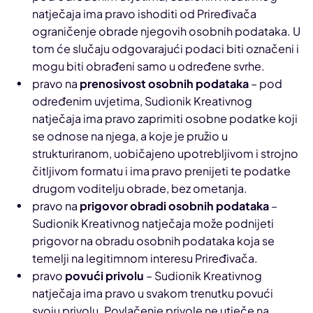
natječaja ima pravo ishoditi od Priređivača
ograničenje obrade njegovih osobnih podataka. U
tom će slučaju odgovarajući podaci biti označeni i
mogu biti obrađeni samo u određene svrhe.
pravo na
prenosivost osobnih podataka
– pod
određenim uvjetima, Sudionik Kreativnog
natječaja ima pravo zaprimiti osobne podatke koji
se odnose na njega, a koje je pružio u
strukturiranom, uobičajeno upotrebljivom i strojno
čitljivom formatu i ima pravo prenijeti te podatke
drugom voditelju obrade, bez ometanja.
pravo na
prigovor obradi osobnih podataka
–
Sudionik Kreativnog natječaja može podnijeti
prigovor na obradu osobnih podataka koja se
temelji na legitimnom interesu Priređivača.
pravo
povući privolu
– Sudionik Kreativnog
natječaja ima pravo u svakom trenutku povući
svoju privolu. Povlačenje privole ne utječe na