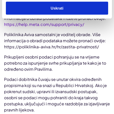
Dublin 4, D04 X2K5, Irska.
Uskrati
Meta Platforms samostalni je voditelj obrade. Više
informacija o obradi podataka možete pronaći ovdje:
https://help.meta.com/support/privacy/
Poliklinika Aviva samostalni je voditelj obrade. Više
informacija o obradi podataka možete pronaći ovdje:
https://poliklinika-aviva.hr/hr/zastita-privatnosti/
Prikupljeni osobni podaci pohranjuju se na vrijeme
potrebno za ispunjenje svrhe prikupljanja te kako je to
određeno ovim Pravilima.
Podaci dobitnika čuvaju se unutar okvira određenih
propisima koji su na snazi u Republici Hrvatskoj. Ako je
pokrenut sudski, upravni ili izvansudski postupak,
osobni se podaci mogu pohraniti do kraja takvog
postupka, uključujući i moguće razdoblje za izjavljivanje
pravnih lijekova.