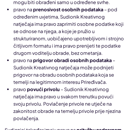
mogu biti obrađeni samo u određene svrhe.
pravo na
prenosivost osobnih podataka
– pod
određenim uvjetima, Sudionik Kreativnog
natječaja ima pravo zaprimiti osobne podatke koji
se odnose na njega, a koje je pružio u
strukturiranom, uobičajeno upotrebljivom i strojno
čitljivom formatu i ima pravo prenijeti te podatke
drugom voditelju obrade, bez ometanja.
pravo na
prigovor obradi osobnih podataka
–
Sudionik Kreativnog natječaja može podnijeti
prigovor na obradu osobnih podataka koja se
temelji na legitimnom interesu Priređivača.
pravo
povući privolu
– Sudionik Kreativnog
natječaja ima pravo u svakom trenutku povući
svoju privolu. Povlačenje privole ne utječe na
zakonitost obrade na temelju privole prije njezina
povlačenja.
Sudionici također imaju pravo na
pritužbu nadzornom