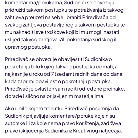
komentarima/porukama, Sudionici se obvezuju
pridružiti takvom postupku te potraživanja iz takvog
zahtjeva preuzeti na sebe i braniti Priređivača od
svakog zahtjeva postavljenog u takvom postupku te
mu naknaditi sve troškove koji bi mu mogli nastati
uslijed takvog zahtjeva i/ili pokretanja sudskog ili
upravnog postupka.
Priređivač se obvezuje obavijestiti Sudionika o
pokretanju bilo kojeg takvog postupka odmah, a
najkasnije u roku od 7 (sedam) radnih dana od dana
kada zaprimi obavijest o pokretanju postupka.
Priređivač je ovlašten sam raditi određene preinake,
dorade i slično na prijavljenim materijalima.
Ako u bilo kojem trenutku Priređivač posumnja da
Sudionik prijavljuje komentare/poruke koje nisu
autorske ili za koje nema pravo korištenja, zadržava
pravo isključenja Sudionika iz Kreativnog natječaja.