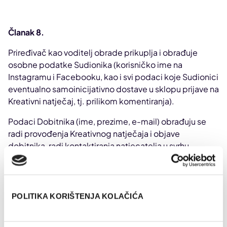
Članak 8.
Priređivač kao voditelj obrade prikuplja i obrađuje
osobne podatke Sudionika (korisničko ime na
Instagramu i Facebooku, kao i svi podaci koje Sudionici
eventualno samoinicijativno dostave u sklopu prijave na
Kreativni natječaj, tj. prilikom komentiranja).
Podaci Dobitnika (ime, prezime, e-mail) obrađuju se
radi provođenja Kreativnog natječaja i objave
dobitnika, radi kontaktiranja natjecatelja u svrhu
provedbe Kreativnog natječaja i dodjele nagrada te
radi korištenja osobnih podataka natjecatelja
pobjednika na web portalima i društvenim mrežama u
vlasništvu Priređivača u promidžbene svrhe Priređivača.
POLITIKA KORIŠTENJA KOLAČIĆA
Osobni podaci u prethodno navedene svrhe, ovisno o
fazi i svrsi pojedinog dijela Kreativnog natječaja,