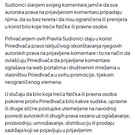
Sudionici slanjem svojeg komentara jamče da sva
autorska prava na prijavljenom komentaru pripadaju
njima, da su bez tereta i da nisu ograničena ili prenijeta
u korist bilo koje treće fizičke ili pravne osobe.
Prihvaćanjem ovih Pravila Sudionici daju u korist
Priređivača pravo isključivog iskorištavanja njegovih
autorskih prava na prijavljene komentare i to na način da
ovlašćuju Priređivača da prijavljene komentare
oglašava na web portalima i društvenim mrežama u
vlasništvu Priređivača u svrhu promocije, tijekom
neograničenog vremena.
U slučaju da bilo koja treća fizička ili pravna osoba
pokrene protiv Priređivača bilo kakve sudske, upravne
ili druge slične postupke utemeljene na navodnoj
povredi autorskih ili drugih prava vezano uz oglašavanje,
proizvodnju, umnožavanje, distribuciju ili prodaju
sadržaja koji se pojavljuju u prijavljenim