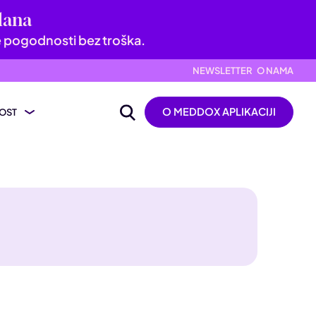
dana
e pogodnosti bez troška.
NEWSLETTER
O NAMA
O MEDDOX APLIKACIJI
OST
ijevanje nalaza
ik