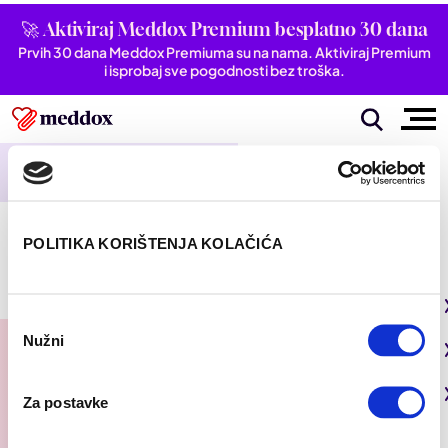
🚀 Aktiviraj Meddox Premium besplatno 30 dana
Prvih 30 dana Meddox Premiuma su na nama. Aktiviraj Premium
i isprobaj sve pogodnosti bez troška.
Članci vezani za
psihosomatika
MENTALNO ZDRAVLJE
POLITIKA KORIŠTENJA KOLAČIĆA
Psihosomatske bolesti: Kako stres
uzrokuje tjelesne simptome?
Simptomi i stanja
Odabir
Nužni
Pogledaj sve iz kategorije
pristanka
Wellbeing
Autoimune bolesti
Pogledaj sve iz kategorije
Moje zdravlje
Za postavke
Bubrezi i mokraćni sustav
Mentalno zdravlje
Pogledaj sve iz kategorije
U fokusu
Dišni sustav
San