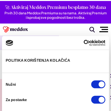
🚀 Aktiviraj Meddox Premium besplatno 30 dana
Prvih 30 dana Meddox Premiuma su na nama. Aktiviraj Premium
i isprobaj sve pogodnosti bez troška.
Članci vezani za
protuupalna dijeta
WELLBEING
POLITIKA KORIŠTENJA KOLAČIĆA
Protuupalna dijeta: Namirnice koje
smiruju upalu u tijelu
Simptomi i stanja
Odabir
Nužni
Pogledaj sve iz kategorije
pristanka
Wellbeing
Autoimune bolesti
Pogledaj sve iz kategorije
Moje zdravlje
Za postavke
Bubrezi i mokraćni sustav
Mentalno zdravlje
Pogledaj sve iz kategorije
U fokusu
Dišni sustav
San