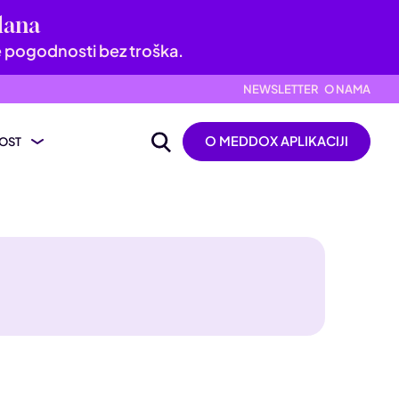
dana
e pogodnosti bez troška.
NEWSLETTER
O NAMA
O MEDDOX APLIKACIJI
OST
ijevanje nalaza
ik