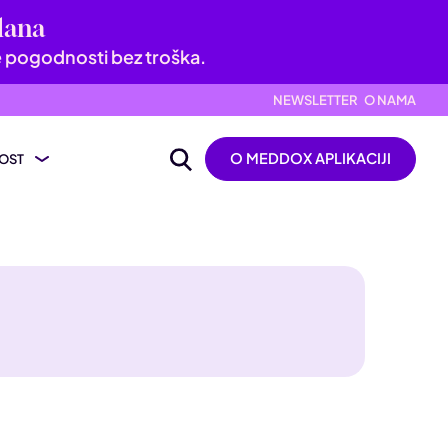
dana
e pogodnosti bez troška.
NEWSLETTER
O NAMA
O MEDDOX APLIKACIJI
OST
ijevanje nalaza
ik